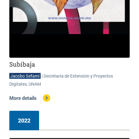
Subibaja
 Jacobo Sefamí 
| Secretaría de Extensión y Proyectos
Digitales, UNAM
More details
2022