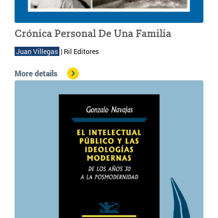
Crónica Personal De Una Familia
 Juan Villegas
| 
Ril Editores
More details